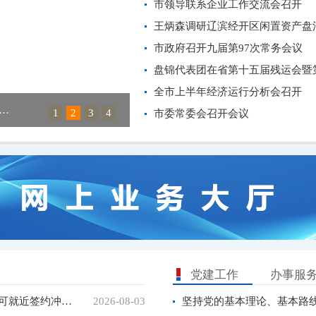
市领导联系企业工作交流会召开
王炳森调研辽滨经开区闲置资产盘活工
市政府召开九届第97次常务会议
盘锦代表团在省第十五届残运会暨第
全市上半年经济运行分析会召开
：在庆祝中国共产党成立105周年大...
庆祝中国共产党成立105周年大
1
2
3
4
市委常委会召开会议
党建工作
办事服
都市圈公积金互通落地盘锦异地贷款可就近签约冲还贷
2026-08-03
坚持党的基本理论、基本路